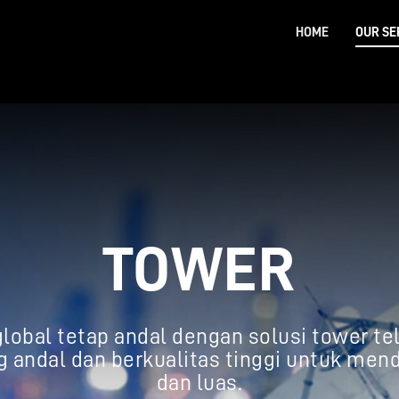
HOME
OUR SE
TOWER
obal tetap andal dengan solusi tower te
g andal dan berkualitas tinggi untuk men
dan luas.