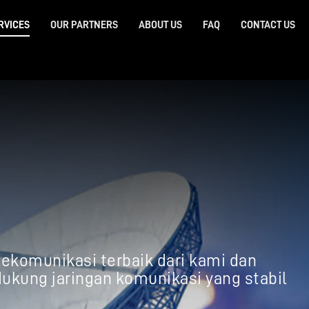
RVICES
OUR PARTNERS
ABOUT US
FAQ
CONTACT US
lekomunikasi terbaik dari kami dan
dukung jaringan komunikasi yang stabil